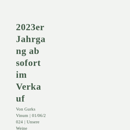
Verkauf
KONTO
Unsere Weine
2023er
Jahrga
WARENKORB
ng ab
sofort
im
Verka
uf
Von
Gurks
Vinum
|
01/06/2
024
|
Unsere
Weine