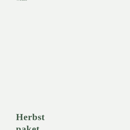
Herbstpaket
– neu im
Onlineshop
Unsere Weine
Herbst
paket