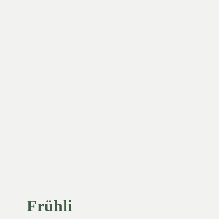
Frühlingspaket
und
versandkostenfreie
Lieferung
auf Alles
Unsere Weine
Frühli