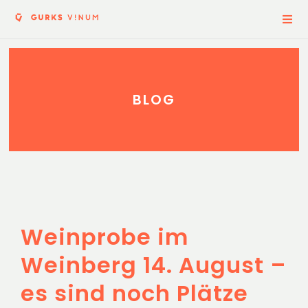
Zum
Togg
Navi
Inhalt
springen
WEINGUT
BLOG
SHOP
VERANSTALTUNGEN
Weinprobe im
BLOG
Weinberg 14. August –
es sind noch Plätze
KONTAKT