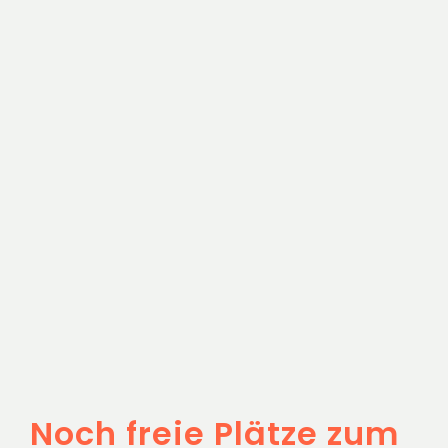
Noch freie Plätze zum
Sunset Wein Yoga
am 08.08.2025
Unser Weingut
Noch freie Plätze zum