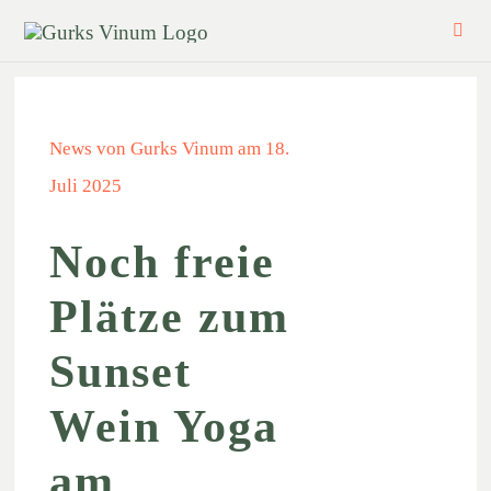
Zum
Toggl
Inhalt
Navig
springen
WEINGUT
News von Gurks Vinum am 18.
Juli 2025
SHOP
Noch freie
VERANSTALTUNGEN
Plätze zum
Sunset
BLOG
Wein Yoga
KONTAKT
am