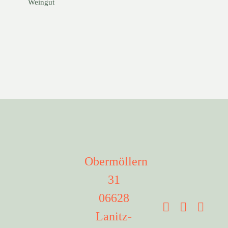
Weingut
Obermöllern
31
06628
Lanitz-