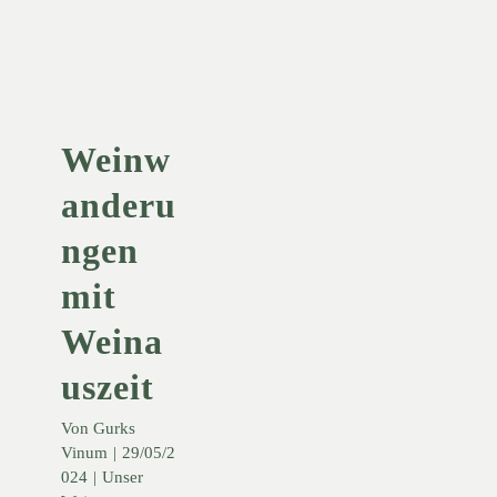
Weinauszeit
Unser Weingut
KONTO
Weinw
WARENKORB
anderu
ngen
mit
Weina
uszeit
Von
Gurks
Vinum
|
29/05/2
024
|
Unser