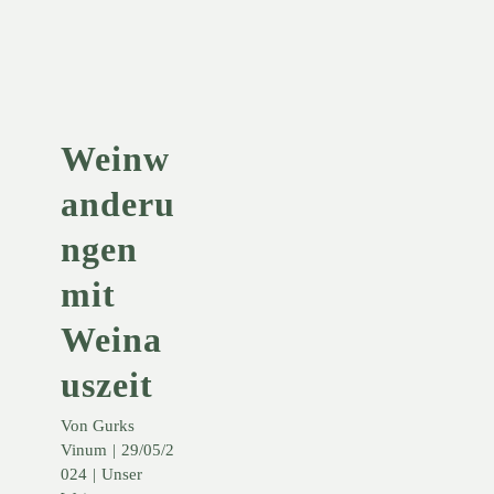
Weinauszeit
Unser Weingut
KONTO
Weinw
WARENKORB
anderu
ngen
mit
Weina
uszeit
Von
Gurks
Vinum
|
29/05/2
024
|
Unser