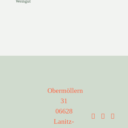
Weingut
Obermöllern
31
06628
Lanitz-