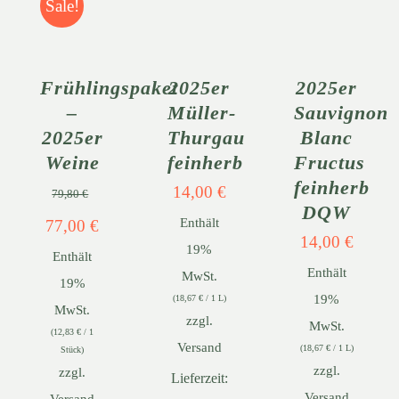
Sale!
WARENKORB
WARENKORB
WARENKORB
/
/
/
DETAILS
DETAILS
DETAILS
KONTO
Frühlingspaket
2025er
2025er
–
Müller-
Sauvignon
WARENKORB
2025er
Thurgau
Blanc
Weine
feinherb
Fructus
feinherb
14,00
€
79,80
€
DQW
Enthält
Ursprünglicher
Aktueller
77,00
€
14,00
€
19%
Enthält
Preis
Preis
Enthält
MwSt.
19%
war:
ist:
19%
(
18,67
€
/ 1 L)
MwSt.
zzgl.
79,80 €
77,00 €.
MwSt.
(
12,83
€
/ 1
Versand
(
18,67
€
/ 1 L)
Stück)
zzgl.
zzgl.
Lieferzeit:
Versand
Versand