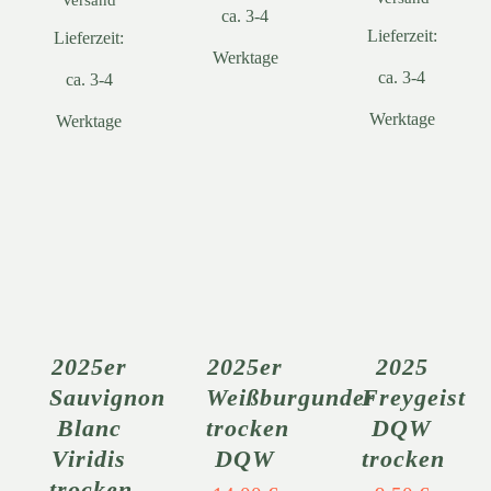
ca. 3-4
Lieferzeit:
Lieferzeit:
Werktage
ca. 3-4
ca. 3-4
Werktage
Werktage
IN DEN
IN DEN
IN DEN
WARENKORB
WARENKORB
WARENKORB
/
/
/
DETAILS
DETAILS
DETAILS
2025er
2025er
2025
Sauvignon
Weißburgunder
Freygeist
Blanc
trocken
DQW
Viridis
DQW
trocken
trocken