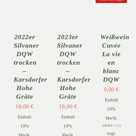
IN DEN
IN DEN
WARENKORB
WARENKORB
DETAILS
/
/
DETAILS
DETAILS
2022er
2023er
Weißwein
Silvaner
Silvaner
Cuvée
DQW
DQW
La vie
trocken
trocken
en
–
–
blanc
Karsdorfer
Karsdorfer
DQW
Hohe
Hohe
9,00
€
Gräte
Gräte
Enthält
18,00
€
18,00
€
19%
Enthält
Enthält
MwSt.
19%
19%
(
18,00
€
/ 1 L)
zzgl.
MwSt.
MwSt.